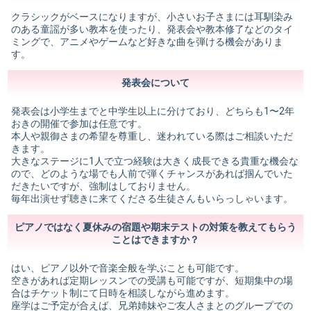
クラシックがベースになりますが、小さいお子さまには耳馴染み
のある童謡が多い教本を使ったり、発表会や教本修了などのタイ
ミングで、アニメやゲームなど好きな曲を弾ける機会がありま
す。
発表会について
発表会は小学生までと中学生以上に分けており、どちらも1〜2年
おきの開催で参加は任意です。
本人や親御さまの希望を尊重し、迷われている際はご相談いただ
きます。
大きなステージに1人で立つ経験は大きく成長できる貴重な機会な
ので、どのような場でも人前で弾くチャンスがあれば掴んでいた
だきたいですが、強制はしておりません。
毎年出演せず聴きに来てくださる生徒さんもいらっしゃいます。
ピアノではなく夏休みの宿題や期末テストの対策を教えてもらう
ことはできますか？
はい、ピアノ以外で音楽全般を学ぶことも可能です。
空きがあれば定期レッスンでの受講も可能ですが、短期集中の場
合はチケット制にて日時を相談しながら進めます。
座学はご予定が合えば、兄弟姉妹やご友人さまとのグループでの