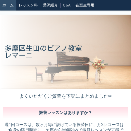
ホーム
レッスン料
講師紹介
Q&A
在室生専用
多摩区生田のピアノ教室
レマーニ
よくいただくご質問を下記にまとめました✏︎
振替レッスンはありますか？
週1回コースは、数ヶ月毎に設けている振替日に、月2回コースは
ご自身の曜日時間に、欠席から半年以内で振替レッスンが可能で