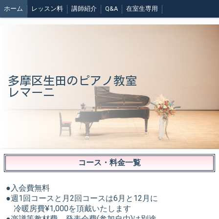
ホーム
レッスン料
講師紹介
Q&A
在室生専用
多摩区生田のピアノ教室
レマーニ
コース・料金一覧
●入会費無料
●週1回コースと月2回コースは6月と12月に
冷暖房費¥1,000を頂戴いたします
●楽譜等教材費、発表会費(参加自由)は別途