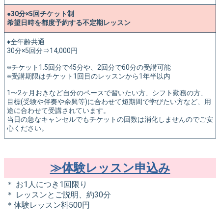
●30分×5回チケット制
希望日時を都度予約する不定期レッスン
♦︎全年齢共通
30分×5回分⇒14,000円
※チケット1.5回分で45分や、2回分で60分の受講可能
※受講期限はチケット1回目のレッスンから1年半以内
1〜2ヶ月おきなど自分のペースで習いたい方、シフト勤務の方、
目標(受験や伴奏や余興等)に合わせて短期間で学びたい方など、用
途に合わせて受講されています。
当日の急なキャンセルでもチケットの回数は消化しませんのでご安
心ください。
≫体験レッスン申込み
＊ お1人につき1回限り
＊ レッスンとご説明、約30分
＊体験レッスン料500円